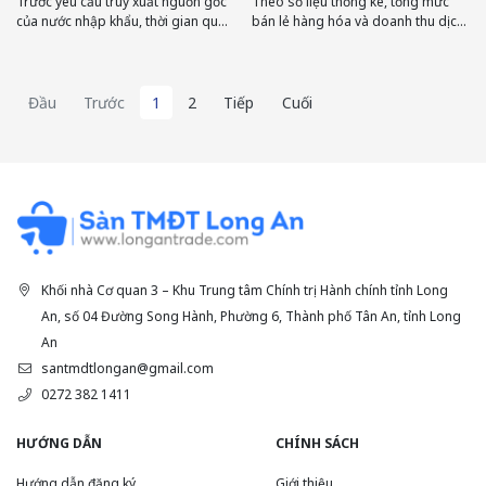
Trước yêu cầu truy xuất nguồn gốc
Theo số liệu thống kê, tổng mức
của nước nhập khẩu, thời gian qua,
bán lẻ hàng hóa và doanh thu dịch
tỉnh Long An đã hỗ trợ người trồng,
vụ tháng 5 năm 2022 ước đạt
hợp tác xã nâng cao nhận thức sản
9.505,79 tỷ đồng, tăng 2,24% so với
xuất hàng hóa chất lượng cao,dán
tháng trước, tăng 9,42% so với
tem sản phẩm, qua đó góp phần
cùng kỳ.
Đầu
Trước
1
2
Tiếp
Cuối
tạo giá trị gia tăng mặt hàng nông
sản; trong đó có trái thanh long
Khối nhà Cơ quan 3 – Khu Trung tâm Chính trị Hành chính tỉnh Long
An, số 04 Đường Song Hành, Phường 6, Thành phố Tân An, tỉnh Long
An
santmdtlongan@gmail.com
0272 382 1411
HƯỚNG DẪN
CHÍNH SÁCH
Hướng dẫn đăng ký
Giới thiệu