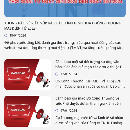
THÔNG BÁO VỀ VIỆC NỘP BÁO CÁO TÌNH HÌNH HOẠT ĐỘNG THƯƠNG
MẠI ĐIỆN TỬ 2023
18/01/2024
Để phục vụ việc tổng kết, đánh giá thực trạng, hiệu quả hoạt động của các
website và ứng dụng thương mại điện tử (TMĐT) và tăng cường công tác
thanh tra, kiểm tra, xử lý vi phạm, đồng thời đưa ra định hướng phát triển
TMĐT trong thời gian tới, Cục Thương mại điện tử và Kinh tế số (TMĐT và
Cảnh báo một số đối tượng sử dụng văn
KTS) thông báo tới các Doanh nghiệp việc gửi Báo cáo hoạt động thương
bản, hình ảnh giả mạo các đơn vị thuộc Bộ
mại điện tử năm 2023 của doanh nghiệp.
Công Thương để lừa đảo doanh nghiệp
17/01/2024
và người dân.
Bộ Công Thương (Cục TMĐT và KTS) vừa
nhận được phản ánh của cơ quan báo chí,
truyền thông về việc một số đối tượng trên
mạng xã hội đăng tải văn bản, hình ảnh giả
Cảnh báo giả mạo Bộ Công Thương về
mạo các đơn vị hoặc các cá nhân⁄lãnh đạo
việc Phê duyệt dự án tham gia kiếm tiền
thuộc Bộ Công Thương
online
17/01/2024
Cục Thương mại điện tử và Kinh tế số nhận
được công văn của Công ty TNHH Funing
Precision Component phản ánh trên