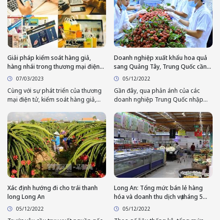
19 đồng⁄lít, có giá bán không cao
hơn 21.935 đồng⁄lít.
Giải pháp kiểm soát hàng giả,
Doanh nghiệp xuất khẩu hoa quả
hàng nhái trong thương mại điện
sang Quảng Tây, Trung Quốc cần
tử
lưu ý
07/03/2023
05/12/2022
Cùng với sự phát triển của thương
Gần đây, qua phản ánh của các
mại điện tử, kiểm soát hàng giả,
doanh nghiệp Trung Quốc nhập
hàng nhái, hàng kém chất lượng là
khẩu hoa quả từ Việt Nam, Vụ Thị
một trong những nhiệm vụ trọng
trường châu Á- châu Phi, Bộ Công
tâm trong năm 2023.
Thương nhận được thông tin về yêu
cầu truy xuất nguồn gốc của cơ
quan quản lý Quảng Tây đối với
hoa quả xuất khẩu từ Việt Nam
sang Trung Quốc qua các cửa khẩu
nhập khẩu hoa quả thuộc địa bàn
Quảng Tây, Trung Quốc như sau
Xác định hướng đi cho trái thanh
Long An: Tổng mức bán lẻ hàng
long Long An
hóa và doanh thu dịch vụ tháng 5
năm 2022 tăng 9,42% so với cùng
05/12/2022
05/12/2022
kỳ