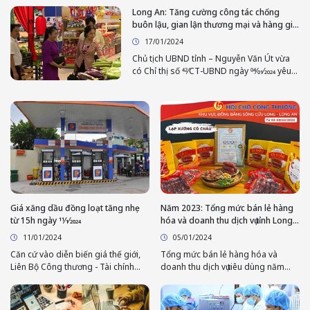
website foxconnhonghai.com đăng tải văn
Long An: Tăng cường công tác chống
bản giả mạo Quyết định của Bộ Công
buôn lậu, gian lận thương mại và hàng giả
Thương về việc “Phê duyệt dự án tham gia
dịp trước, trong và sau tết Nguyên đán
17/01/2024
kiếm tiền online”. Website
Giáp Thìn 2024
“foxconnhonghai.com” có dấu hiệu giả
Chủ tịch UBND tỉnh – Nguyễn Văn Út vừa
mạo và có giao diện, nội dung tương tự
có Chỉ thị số 42⁄CT-UBND ngày 04⁄01⁄2024 yêu
với website "foxconn.com.vn" của Công ty
cầu các sở, ngành, địa phương tổ chức
TNHH Funing Precision Component.
thực hiện tốt công tác chống buôn lậu,
gian lận thương mại và hàng giả dịp trước,
trong và sau tết Nguyên đán Giáp Thìn
2024.
Giá xăng dầu đồng loạt tăng nhẹ
Năm 2023: Tổng mức bán lẻ hàng
từ 15h ngày 11⁄1⁄2024
hóa và doanh thu dịch vụ tỉnh Long
An tăng 13,12%
11/01/2024
05/01/2024
Căn cứ vào diễn biến giá thế giới,
Tổng mức bán lẻ hàng hóa và
Liên Bộ Công thương - Tài chính
doanh thu dịch vụ tiêu dùng năm
quyết định đồng loạt tăng nhẹ giá
2023 tỉnh Long An ước đạt
xăng dầu kể từ 15h, ngày 11⁄1⁄2024.
68.840,48 tỷ đồng (đạt 63,04% kế
Trong đó, giá xăng RON95-III tăng
hoạch), tăng 13,12% so với cùng kỳ.