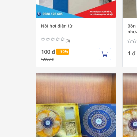
Nồi hơi điện từ
Bồn 
nhựa
(0)
100 đ
--90%
1 đ
1,000 đ