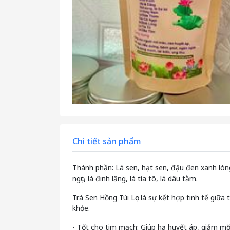
Chi tiết sản phẩm
Thành phần: Lá sen, hạt sen, đậu đen xanh lòng,
ngọt, lá đinh lăng, lá tía tô, lá dâu tằm.
Trà Sen Hồng Túi Lọc là sự kết hợp tinh tế gi
khỏe.
- Tốt cho tim mạch: Giúp hạ huyết áp, giảm 