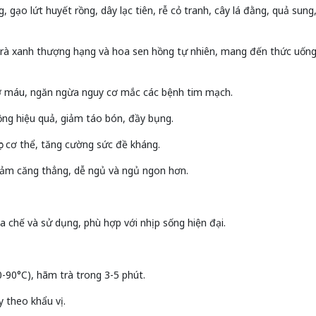
 gạo lứt huyết rồng, dây lạc tiên, rễ cỏ tranh, cây lá đằng, quả sung
ữa trà xanh thượng hạng và hoa sen hồng tự nhiên, mang đến thức u
mỡ máu, ngăn ngừa nguy cơ mắc các bệnh tim mạch.
ộng hiệu quả, giảm táo bón, đầy bụng.
lọc cơ thể, tăng cường sức đề kháng.
 giảm căng thẳng, dễ ngủ và ngủ ngon hơn.
 pha chế và sử dụng, phù hợp với nhịp sống hiện đại.
80-90°C), hãm trà trong 3-5 phút.
 theo khẩu vị.