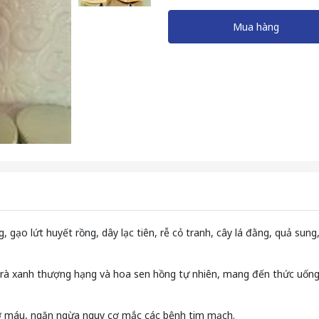
Mua hàng
 gạo lứt huyết rồng, dây lạc tiên, rễ cỏ tranh, cây lá đằng, quả sung
ữa trà xanh thượng hạng và hoa sen hồng tự nhiên, mang đến thức u
mỡ máu, ngăn ngừa nguy cơ mắc các bệnh tim mạch.