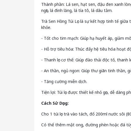
Thành phần: Lá sen, hạt sen, đậu đen xanh lòng,
ngọt, lá đinh lăng, lá tía tô, lá dâu tằm.
Trà Sen Hồng Túi Lọc là sự kết hợp tinh tế gi
khỏe.
- Tốt cho tim mạch: Giúp hạ huyết áp, giảm 
- Hỗ trợ tiêu hóa: Thúc đẩy hệ tiêu hóa hoạt đ
- Thanh lọc cơ thể: Giúp đào thải độc tố, thanh 
- An thần, ngủ ngon: Giúp thư giãn tinh thần,
- Tăng cường miễn dịch.
Tiện lợi: Túi lọc được thiết kế nhỏ gọn, dễ dàng
Cách Sử Dụng:
Cho 1 túi lọc trà vào tách, đổ 200ml nước sôi (
Có thể thêm mật ong, đường phèn hoặc đá tùy