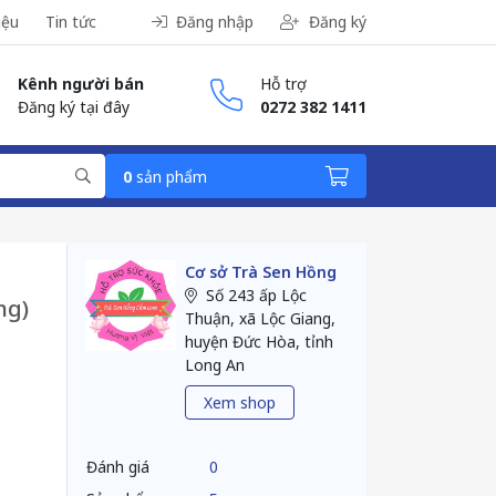
iệu
Tin tức
Đăng nhập
Đăng ký
Kênh người bán
Hỗ trợ
Đăng ký tại đây
0272 382 1411
0
sản phẩm
Cơ sở Trà Sen Hồng
Số 243 ấp Lộc
ng)
Thuận, xã Lộc Giang,
huyện Đức Hòa, tỉnh
Long An
Xem shop
Đánh giá
0